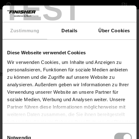
TEST
EN
Zustimmung
Details
Über Cookies
Diese Webseite verwendet Cookies
Protect Dry & Care
Wir verwenden Cookies, um Inhalte und Anzeigen zu
personalisieren, Funktionen für soziale Medien anbieten
Item not found
zu können und die Zugriffe auf unsere Website zu
analysieren. Außerdem geben wir Informationen zu Ihrer
Verwendung unserer Website an unsere Partner für
soziale Medien, Werbung und Analysen weiter. Unsere
Partner führen diese Informationen möglicherweise mit
weiteren Daten zusammen, die Sie ihnen bereitgestellt
haben oder die sie im Rahmen Ihrer Nutzung der Dienste
gesammelt haben. Weitere Details sowie die
Einwilligungsauswahl
Einstellungen zu den Cookies finden Sie unter
Notwendig