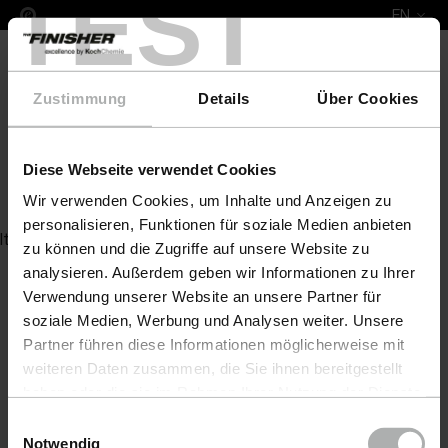
TEST
EN
Zustimmung
Details
Über Cookies
Diese Webseite verwendet Cookies
Quick & Shine
Wir verwenden Cookies, um Inhalte und Anzeigen zu
personalisieren, Funktionen für soziale Medien anbieten
Item not found
zu können und die Zugriffe auf unsere Website zu
analysieren. Außerdem geben wir Informationen zu Ihrer
Verwendung unserer Website an unsere Partner für
soziale Medien, Werbung und Analysen weiter. Unsere
Partner führen diese Informationen möglicherweise mit
weiteren Daten zusammen, die Sie ihnen bereitgestellt
haben oder die sie im Rahmen Ihrer Nutzung der Dienste
gesammelt haben. Weitere Details sowie die
Einwilligungsauswahl
Einstellungen zu den Cookies finden Sie unter
Notwendig