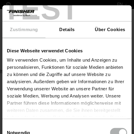
TEST
EN
Zustimmung
Details
Über Cookies
Diese Webseite verwendet Cookies
SpeedGlassCleaner 0,14 L
Wir verwenden Cookies, um Inhalte und Anzeigen zu
personalisieren, Funktionen für soziale Medien anbieten
Item not found
zu können und die Zugriffe auf unsere Website zu
analysieren. Außerdem geben wir Informationen zu Ihrer
Verwendung unserer Website an unsere Partner für
soziale Medien, Werbung und Analysen weiter. Unsere
Partner führen diese Informationen möglicherweise mit
weiteren Daten zusammen, die Sie ihnen bereitgestellt
haben oder die sie im Rahmen Ihrer Nutzung der Dienste
gesammelt haben. Weitere Details sowie die
Einwilligungsauswahl
Einstellungen zu den Cookies finden Sie unter
Notwendig