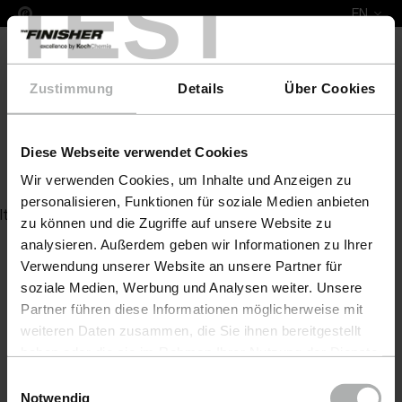
TEST
EN
Zustimmung
Details
Über Cookies
Diese Webseite verwendet Cookies
COLOURLOCK Top Life 1 l
Wir verwenden Cookies, um Inhalte und Anzeigen zu
personalisieren, Funktionen für soziale Medien anbieten
Item not found
zu können und die Zugriffe auf unsere Website zu
analysieren. Außerdem geben wir Informationen zu Ihrer
Verwendung unserer Website an unsere Partner für
soziale Medien, Werbung und Analysen weiter. Unsere
Partner führen diese Informationen möglicherweise mit
weiteren Daten zusammen, die Sie ihnen bereitgestellt
haben oder die sie im Rahmen Ihrer Nutzung der Dienste
gesammelt haben. Weitere Details sowie die
Einwilligungsauswahl
Einstellungen zu den Cookies finden Sie unter
Notwendig