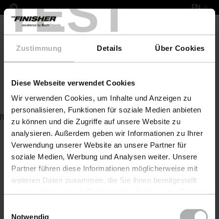
TEST
EN
Zustimmung
Details
Über Cookies
Diese Webseite verwendet Cookies
Wasserenthärter
Wir verwenden Cookies, um Inhalte und Anzeigen zu
personalisieren, Funktionen für soziale Medien anbieten
Item not found
zu können und die Zugriffe auf unsere Website zu
analysieren. Außerdem geben wir Informationen zu Ihrer
Verwendung unserer Website an unsere Partner für
soziale Medien, Werbung und Analysen weiter. Unsere
Partner führen diese Informationen möglicherweise mit
weiteren Daten zusammen, die Sie ihnen bereitgestellt
haben oder die sie im Rahmen Ihrer Nutzung der Dienste
gesammelt haben. Weitere Details sowie die
Einwilligungsauswahl
Einstellungen zu den Cookies finden Sie unter
Notwendig