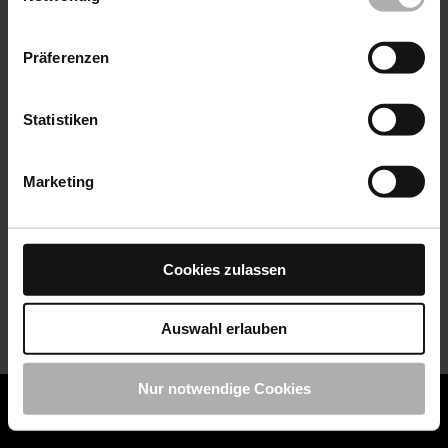
Datenschutz
|
Impressum
Präferenzen
Statistiken
Marketing
Cookies zulassen
Auswahl erlauben
Nur notwendige Cookies
COLOURLOCK ist jetzt Teil von KochChemie -
Jetzt
COLOURLOCK Produkte shoppen