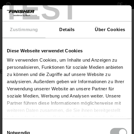
TEST
DE
Zustimmung
Details
Über Cookies
Diese Webseite verwendet Cookies
Abralon, 2000´er Körnung,
Wir verwenden Cookies, um Inhalte und Anzeigen zu
personalisieren, Funktionen für soziale Medien anbieten
Es wurde kein Artikel zu Ihrer Anfrage gefunden
zu können und die Zugriffe auf unsere Website zu
analysieren. Außerdem geben wir Informationen zu Ihrer
Verwendung unserer Website an unsere Partner für
soziale Medien, Werbung und Analysen weiter. Unsere
Partner führen diese Informationen möglicherweise mit
weiteren Daten zusammen, die Sie ihnen bereitgestellt
haben oder die sie im Rahmen Ihrer Nutzung der Dienste
gesammelt haben. Weitere Details sowie die
Einwilligungsauswahl
Einstellungen zu den Cookies finden Sie unter
Notwendig