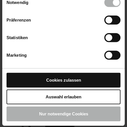
Einstellungen zu den Cookies finden Sie unter
Notwendig
Datenschutz
|
Impressum
Präferenzen
Statistiken
Marketing
Einweghandschuhe.
Mehr erfahren
Cookies zulassen
Auswahl erlauben
Nur notwendige Cookies