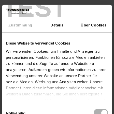
TEST
COLOURLOCK Lederpflege
Zubehör
Zustimmung
Details
Über Cookies
Promotion
Farbmuster senden
Diese Webseite verwendet Cookies
Farbkarte anfordern
Wir verwenden Cookies, um Inhalte und Anzeigen zu
personalisieren, Funktionen für soziale Medien anbieten
zu können und die Zugriffe auf unsere Website zu
Service
analysieren. Außerdem geben wir Informationen zu Ihrer
Verwendung unserer Website an unsere Partner für
Hilfe & FAQ
soziale Medien, Werbung und Analysen weiter. Unsere
Partner führen diese Informationen möglicherweise mit
Versandoptionen
weiteren Daten zusammen, die Sie ihnen bereitgestellt
Zahlungsoptionen
haben oder die sie im Rahmen Ihrer Nutzung der Dienste
gesammelt haben. Weitere Details sowie die
Einwilligungsauswahl
Retouren
Einstellungen zu den Cookies finden Sie unter
Notwendig