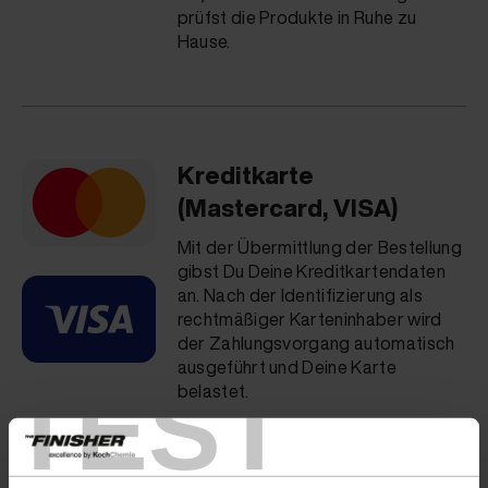
prüfst die Produkte in Ruhe zu
Hause.
Kreditkarte
(Mastercard, VISA)
Mit der Übermittlung der Bestellung
gibst Du Deine Kreditkartendaten
an. Nach der Identifizierung als
rechtmäßiger Karteninhaber wird
der Zahlungsvorgang automatisch
ausgeführt und Deine Karte
TEST
belastet.