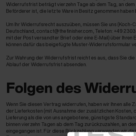
Widerrufsfrist beträgt vierzehn Tage ab dem Tag, an dem Si
Beförderer ist, die letzte Ware in Besitz genommen haben 
Um Ihr Widerrufsrecht auszuüben, müssen Sie uns (Koch-
Deutschland, contact@thefinisher.com, Telefon: +49 2303 9
mit der Post versandter Brief oder eine E-Mail) über Ihren 
können dafür das beigefügte Muster-Widerrufsformular ve
Zur Wahrung der Widerrufsfrist reicht es aus, dass Sie di
Ablauf der Widerrufsfrist absenden.
Folgen des Widerr
Wenn Sie diesen Vertrag widerrufen, haben wir Ihnen alle Za
der Lieferkosten (mit Ausnahme der zusätzlichen Kosten, d
Lieferung als die von uns angebotene, günstigste Standar
TES
binnen vierzehn Tagen ab dem Tag zurückzuzahlen, an dem d
eingegangen ist. Für diese Rückzahlung verwenden wir das