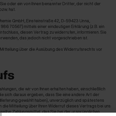
e oder ein von Ihnen benannter Dritter, der nicht der
bzw. hat.
Chemie GmbH, Einsteinstraße 42, D-59423 Unna,
86 70567) mittels einer eindeutigen Erklärung (z.B. ein
Entschluss, diesen Vertrag zu widerrufen, informieren. Sie
rwenden, das jedoch nicht vorgeschrieben ist.
e Mitteilung über die Ausübung des Widerrufsrechts vor
ufs
hlungen, die wir von Ihnen erhalten haben, einschließlich
ie sich daraus ergeben, dass Sie eine andere Art der
dlieferung gewählt haben), unverzüglich und spätestens
T
ie Mitteilung über Ihren Widerruf dieses Vertrags bei uns
selbe Zahlungsmittel, das Sie bei der ursprünglichen