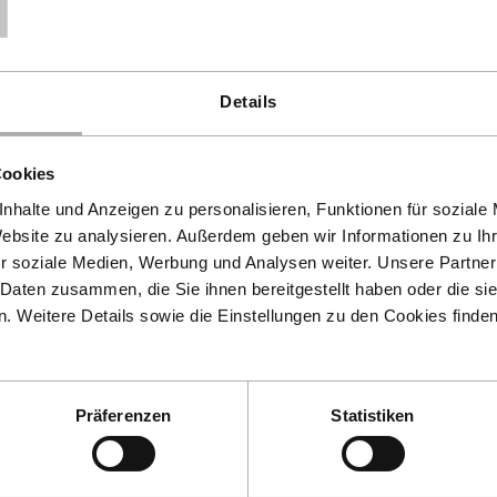
 ausdrücklich etwas anderes vereinbart; in keinem Fall
. Wir können die Rückzahlung verweigern, bis wir die
weis erbracht haben, dass Sie die Waren zurückgesandt
Details
stens binnen vierzehn Tagen ab dem Tag, an dem Sie uns
rückzusenden oder zu übergeben. Die Frist ist gewahrt,
en absenden.
Cookies
 Waren, die normal mit der Post zurückgesandt werden
nhalte und Anzeigen zu personalisieren, Funktionen für soziale
 Beschaffenheit (eventuelles Gefahrgut) nicht normal mit
Website zu analysieren. Außerdem geben wir Informationen zu I
n auf höchstens etwa 20.00 EUR geschätzt.
r soziale Medien, Werbung und Analysen weiter. Unsere Partner
 Daten zusammen, die Sie ihnen bereitgestellt haben oder die s
aufkommen, wenn dieser Wertverlust auf einen zur Prüfung
 Weitere Details sowie die Einstellungen zu den Cookies finde
r Waren nicht notwendigen Umgang mit ihnen
Präferenzen
Statistiken