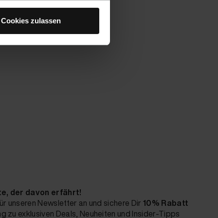
Cookies zulassen
te, der davon erfährt!
ür unseren Newsletter an und sichere Dir
10% Rabatt
 zu exklusiven Deals, Neuheiten und Insider-Tipps