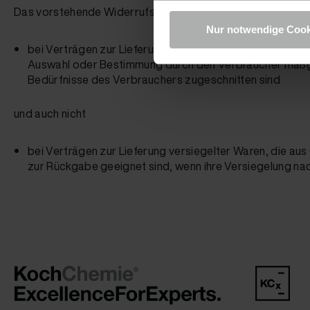
Das vorstehende Widerrufsrecht besteht nach § 312g Abs
Nur notwendige Cook
bei Verträgen zur Lieferung von Waren, die nicht vorgefer
Auswahl oder Bestimmung durch den Verbraucher maßgebl
Bedürfnisse des Verbrauchers zugeschnitten sind
und auch nicht
bei Verträgen zur Lieferung versiegelter Waren, die a
zur Rückgabe geeignet sind, wenn ihre Versiegelung nac