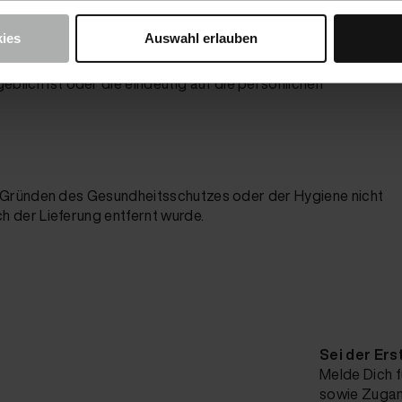
. 2 BGB unter anderem nicht
ies
Auswahl erlauben
tigt sind und für deren Herstellung eine individuelle
ich ist oder die eindeutig auf die persönlichen
us Gründen des Gesundheitsschutzes oder der Hygiene nicht
h der Lieferung entfernt wurde.
Sei der Ers
Melde Dich f
sowie Zugang