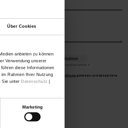
Nachricht (optional)
Über Cookies
Anti-Robot Verification
 Medien anbieten zu können
Click to start verification
hrer Verwendung unserer
Friendly
Captcha ⇗
 führen diese Informationen
ie im Rahmen Ihrer Nutzung
Ich habe die
Datenschutzerklärung
gelesen und akzeptiere
n Sie unter
Datenschutz
|
diese hiermit *
Senden
Marketing
* Pflichtfelder