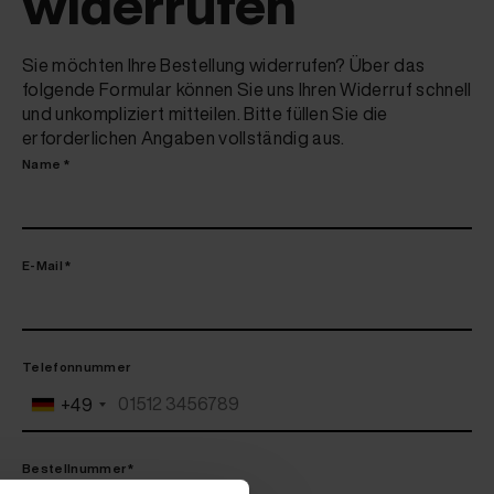
widerrufen
Sie möchten Ihre Bestellung widerrufen? Über das
folgende Formular können Sie uns Ihren Widerruf schnell
und unkompliziert mitteilen. Bitte füllen Sie die
erforderlichen Angaben vollständig aus.
Name *
E-Mail *
Telefonnummer
+49
Bestellnummer *