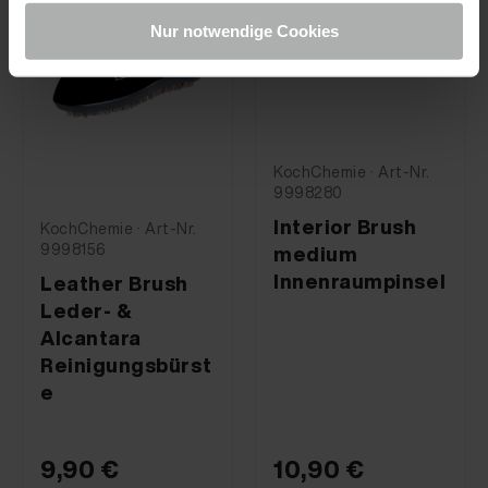
Nur notwendige Cookies
KochChemie · Art-Nr.
9998280
Interior Brush
KochChemie · Art-Nr.
9998156
medium
Innenraumpinsel
Leather Brush
Leder- &
Alcantara
Reinigungsbürst
e
9,90 €
10,90 €