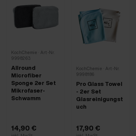
KochChemie · Art-Nr.
9998263
Allround
KochChemie · Art-Nr.
9998186
Microfiber
Sponge 2er Set
Pro Glass Towel
Mikrofaser-
- 2er Set
Schwamm
Glasreinigungst
uch
14,90 €
17,90 €
inkl. MwSt
inkl. MwSt