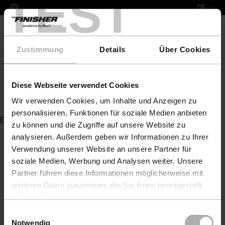
TEST
DE
Zustimmung
Details
Über Cookies
Diese Webseite verwendet Cookies
Auto-Staubmop Profi
Wir verwenden Cookies, um Inhalte und Anzeigen zu
personalisieren, Funktionen für soziale Medien anbieten
Es wurde kein Artikel zu Ihrer Anfrage gefunden
zu können und die Zugriffe auf unsere Website zu
analysieren. Außerdem geben wir Informationen zu Ihrer
Verwendung unserer Website an unsere Partner für
soziale Medien, Werbung und Analysen weiter. Unsere
Partner führen diese Informationen möglicherweise mit
weiteren Daten zusammen, die Sie ihnen bereitgestellt
haben oder die sie im Rahmen Ihrer Nutzung der Dienste
gesammelt haben. Weitere Details sowie die
Einwilligungsauswahl
Einstellungen zu den Cookies finden Sie unter
Notwendig