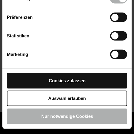
Datenschutz
|
Impressum
Präferenzen
Statistiken
Marketing
Cookies zulassen
Auswahl erlauben
Nur notwendige Cookies
COLOURLOCK ist jetzt Teil von KochChemie -
Jetzt
COLOURLOCK Produkte shoppen