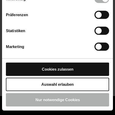
Datenschutz
|
Impressum
Präferenzen
Statistiken
Marketing
Cookies zulassen
Auswahl erlauben
Nur notwendige Cookies
COLOURLOCK ist jetzt Teil von KochChemie -
Jetzt
COLOURLOCK Produkte shoppen