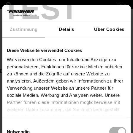
TEST
DE
Zustimmung
Details
Über Cookies
Diese Webseite verwendet Cookies
Ergonomischer Stiel mit
Wir verwenden Cookies, um Inhalte und Anzeigen zu
personalisieren, Funktionen für soziale Medien anbieten
Es wurde kein Artikel zu Ihrer Anfrage gefunden
zu können und die Zugriffe auf unsere Website zu
analysieren. Außerdem geben wir Informationen zu Ihrer
Verwendung unserer Website an unsere Partner für
soziale Medien, Werbung und Analysen weiter. Unsere
Partner führen diese Informationen möglicherweise mit
weiteren Daten zusammen, die Sie ihnen bereitgestellt
haben oder die sie im Rahmen Ihrer Nutzung der Dienste
gesammelt haben. Weitere Details sowie die
Einwilligungsauswahl
Einstellungen zu den Cookies finden Sie unter
Notwendig