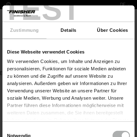
TEST
DE
Zustimmung
Details
Über Cookies
Diese Webseite verwendet Cookies
Griffstück
Wir verwenden Cookies, um Inhalte und Anzeigen zu
personalisieren, Funktionen für soziale Medien anbieten
Es wurde kein Artikel zu Ihrer Anfrage gefunden
zu können und die Zugriffe auf unsere Website zu
analysieren. Außerdem geben wir Informationen zu Ihrer
Verwendung unserer Website an unsere Partner für
soziale Medien, Werbung und Analysen weiter. Unsere
Partner führen diese Informationen möglicherweise mit
weiteren Daten zusammen, die Sie ihnen bereitgestellt
haben oder die sie im Rahmen Ihrer Nutzung der Dienste
gesammelt haben. Weitere Details sowie die
Einwilligungsauswahl
Einstellungen zu den Cookies finden Sie unter
Notwendig