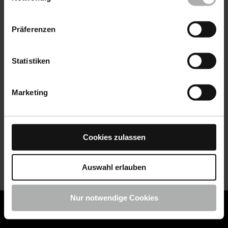
Datenschutz
|
Impressum
Präferenzen
Statistiken
Marketing
Cookies zulassen
Auswahl erlauben
Nur notwendige Cookies
COLOURLOCK ist jetzt Teil von KochChemie -
Jetzt
COLOURLOCK Produkte shoppen