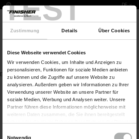
TEST
DE
Zustimmung
Details
Über Cookies
Diese Webseite verwendet Cookies
Kanisteröffner
Wir verwenden Cookies, um Inhalte und Anzeigen zu
personalisieren, Funktionen für soziale Medien anbieten
Es wurde kein Artikel zu Ihrer Anfrage gefunden
zu können und die Zugriffe auf unsere Website zu
analysieren. Außerdem geben wir Informationen zu Ihrer
Verwendung unserer Website an unsere Partner für
soziale Medien, Werbung und Analysen weiter. Unsere
Partner führen diese Informationen möglicherweise mit
weiteren Daten zusammen, die Sie ihnen bereitgestellt
haben oder die sie im Rahmen Ihrer Nutzung der Dienste
gesammelt haben. Weitere Details sowie die
Einwilligungsauswahl
Einstellungen zu den Cookies finden Sie unter
Notwendig