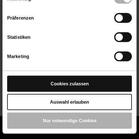
Datenschutz
|
Impressum
Präferenzen
Statistiken
Marketing
Cookies zulassen
Auswahl erlauben
Nur notwendige Cookies
COLOURLOCK ist jetzt Teil von KochChemie -
Jetzt
COLOURLOCK Produkte shoppen