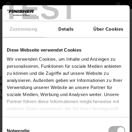
TEST
DE
Zustimmung
Details
Über Cookies
Diese Webseite verwendet Cookies
COLOURLOCK Lederpflege
Lederfarbe
COLOURL
Wir verwenden Cookies, um Inhalte und Anzeigen zu
Zurück zur Artikelübersicht
personalisieren, Funktionen für soziale Medien anbieten
zu können und die Zugriffe auf unsere Website zu
Es wurde kein Artikel zu Ihrer Anfrage gefunden
analysieren. Außerdem geben wir Informationen zu Ihrer
Fatal error
: Uncaught Exception: Serialization of
Verwendung unserer Website an unsere Partner für
'ReflectionProperty' is not allowed in [no active file]:0 Stack
soziale Medien, Werbung und Analysen weiter. Unsere
trace: #0 {main} thrown in
[no active file]
on line
0
Partner führen diese Informationen möglicherweise mit
weiteren Daten zusammen, die Sie ihnen bereitgestellt
haben oder die sie im Rahmen Ihrer Nutzung der Dienste
gesammelt haben. Weitere Details sowie die
Einwilligungsauswahl
Einstellungen zu den Cookies finden Sie unter
Notwendig