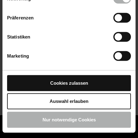
Datenschutz
|
Impressum
Präferenzen
Statistiken
Marketing
Cookies zulassen
Auswahl erlauben
Nur notwendige Cookies
COLOURLOCK ist jetzt Teil von KochChemie -
Jetzt
COLOURLOCK Produkte shoppen