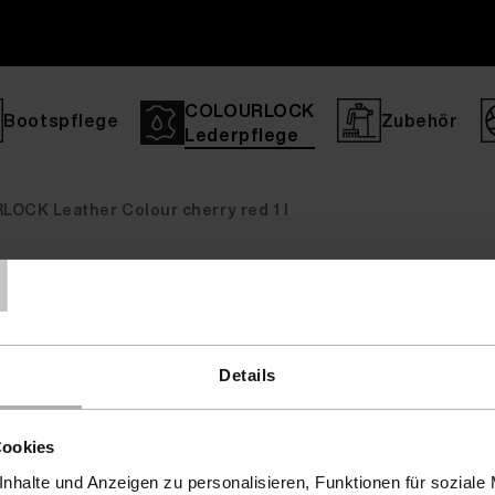
COLOURLOCK
Bootspflege
Zubehör
Lederpflege
OCK Leather Colour cherry red 1 l
T
roperty' is not allowed in [no active file]:0 Stack trace: #0 {
Details
Cookies
nhalte und Anzeigen zu personalisieren, Funktionen für soziale