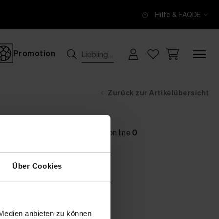
Hilfe & FAQ
DE
Promotion
Zurück zur Artikelübersicht
main} thrown in
[no active file]
on line
0
Über Cookies
 Medien anbieten zu können