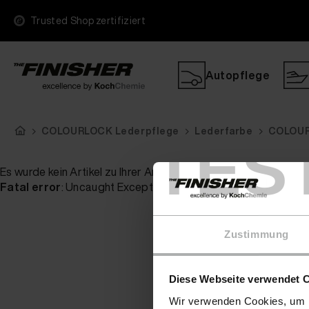
Trusted Shop zertifiziert
Autopflege
COLOURLOCK Lederpflege
Lederfarbe
COLOURL
TES
Es wurde kein Artikel zu Ihrer Anfrage gefunden
Fatal error
: Uncaught Exception: Serialization of 'ReflectionP
Zustimmung
Diese Webseite verwendet 
Wir verwenden Cookies, um I