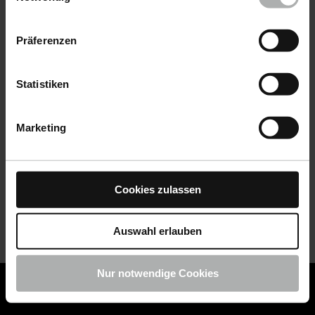
Datenschutz
|
Impressum
Präferenzen
Statistiken
Marketing
Cookies zulassen
Auswahl erlauben
Nur notwendige Cookies
COLOURLOCK ist jetzt Teil von KochChemie -
Jetzt
COLOURLOCK Produkte shoppen