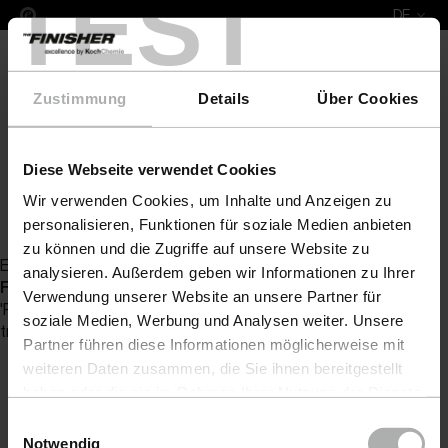
TEST
DE
Zustimmung
Details
Über Cookies
Diese Webseite verwendet Cookies
COLOURLOCK Lederpflege
Lederfarbe
COLOURL
Wir verwenden Cookies, um Inhalte und Anzeigen zu
Zurück zur Artikelübersicht
personalisieren, Funktionen für soziale Medien anbieten
zu können und die Zugriffe auf unsere Website zu
Es wurde kein Artikel zu Ihrer Anfrage gefunden
analysieren. Außerdem geben wir Informationen zu Ihrer
Fatal error
: Uncaught Exception: Serialization of
Verwendung unserer Website an unsere Partner für
'ReflectionProperty' is not allowed in [no active file]:0 Stack
soziale Medien, Werbung und Analysen weiter. Unsere
trace: #0 {main} thrown in
[no active file]
on line
0
Partner führen diese Informationen möglicherweise mit
weiteren Daten zusammen, die Sie ihnen bereitgestellt
haben oder die sie im Rahmen Ihrer Nutzung der Dienste
gesammelt haben. Weitere Details sowie die
Einwilligungsauswahl
Einstellungen zu den Cookies finden Sie unter
Notwendig