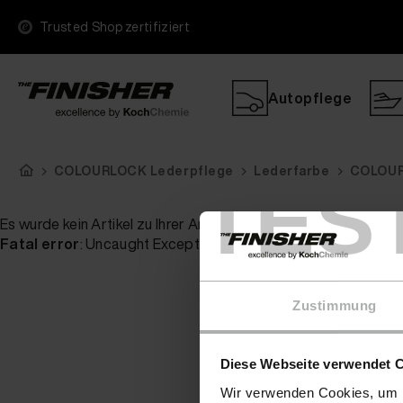
Trusted Shop zertifiziert
Autopflege
COLOURLOCK Lederpflege
Lederfarbe
COLOURL
TES
Es wurde kein Artikel zu Ihrer Anfrage gefunden
Fatal error
: Uncaught Exception: Serialization of 'ReflectionP
Zustimmung
Diese Webseite verwendet 
Wir verwenden Cookies, um I