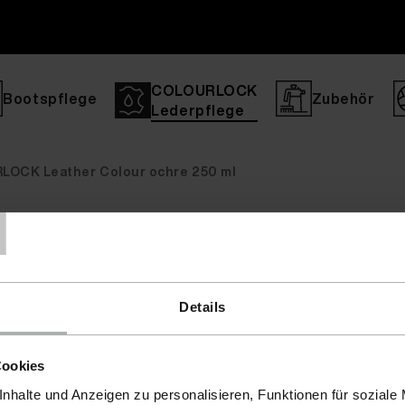
COLOURLOCK
Bootspflege
Zubehör
Lederpflege
OCK Leather Colour ochre 250 ml
T
roperty' is not allowed in [no active file]:0 Stack trace: #0 {
Details
Cookies
nhalte und Anzeigen zu personalisieren, Funktionen für soziale