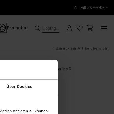
Hilfe & FAQ
DE
Promotion
Zurück zur Artikelübersicht
main} thrown in
[no active file]
on line
0
Über Cookies
 Medien anbieten zu können