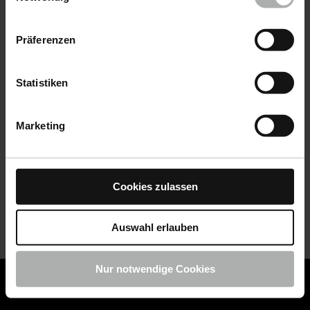
Datenschutz
|
Impressum
Präferenzen
Statistiken
Marketing
Cookies zulassen
Auswahl erlauben
Nur notwendige Cookies
COLOURLOCK ist jetzt Teil von KochChemie -
Jetzt
COLOURLOCK Produkte shoppen