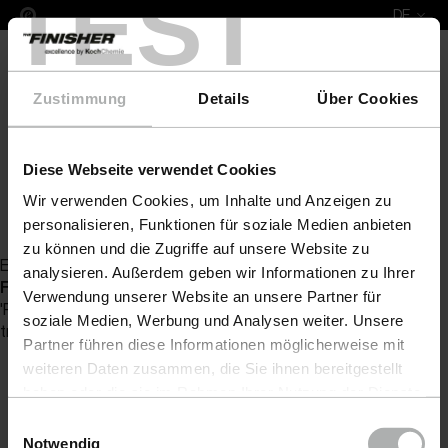
TEST
DE
Zustimmung
Details
Über Cookies
Diese Webseite verwendet Cookies
COLOURLOCK Lederpflege
Lederfarbe
COLOURL
Wir verwenden Cookies, um Inhalte und Anzeigen zu
Zurück zur Artikelübersicht
personalisieren, Funktionen für soziale Medien anbieten
zu können und die Zugriffe auf unsere Website zu
Es wurde kein Artikel zu Ihrer Anfrage gefunden
analysieren. Außerdem geben wir Informationen zu Ihrer
Fatal error
: Uncaught Exception: Serialization of
Verwendung unserer Website an unsere Partner für
'ReflectionProperty' is not allowed in [no active file]:0 Stack
soziale Medien, Werbung und Analysen weiter. Unsere
trace: #0 {main} thrown in
[no active file]
on line
0
Partner führen diese Informationen möglicherweise mit
weiteren Daten zusammen, die Sie ihnen bereitgestellt
haben oder die sie im Rahmen Ihrer Nutzung der Dienste
gesammelt haben. Weitere Details sowie die
Einwilligungsauswahl
Einstellungen zu den Cookies finden Sie unter
Notwendig