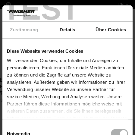
TEST
DE
Zustimmung
Details
Über Cookies
Diese Webseite verwendet Cookies
COLOURLOCK Lederpflege
Lederfarbe
COLOURL
Wir verwenden Cookies, um Inhalte und Anzeigen zu
Zurück zur Artikelübersicht
personalisieren, Funktionen für soziale Medien anbieten
zu können und die Zugriffe auf unsere Website zu
Es wurde kein Artikel zu Ihrer Anfrage gefunden
analysieren. Außerdem geben wir Informationen zu Ihrer
Fatal error
: Uncaught Exception: Serialization of
Verwendung unserer Website an unsere Partner für
'ReflectionProperty' is not allowed in [no active file]:0 Stack
soziale Medien, Werbung und Analysen weiter. Unsere
trace: #0 {main} thrown in
[no active file]
on line
0
Partner führen diese Informationen möglicherweise mit
weiteren Daten zusammen, die Sie ihnen bereitgestellt
haben oder die sie im Rahmen Ihrer Nutzung der Dienste
gesammelt haben. Weitere Details sowie die
Einwilligungsauswahl
Einstellungen zu den Cookies finden Sie unter
Notwendig