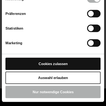
Datenschutz
|
Impressum
Präferenzen
Statistiken
Marketing
Cookies zulassen
Auswahl erlauben
Nur notwendige Cookies
COLOURLOCK ist jetzt Teil von KochChemie -
Jetzt
COLOURLOCK Produkte shoppen