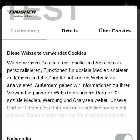
TEST
DE
Zustimmung
Details
Über Cookies
Diese Webseite verwendet Cookies
Microfaser-Handschuh Oktopus,
Wir verwenden Cookies, um Inhalte und Anzeigen zu
personalisieren, Funktionen für soziale Medien anbieten
Es wurde kein Artikel zu Ihrer Anfrage gefunden
zu können und die Zugriffe auf unsere Website zu
analysieren. Außerdem geben wir Informationen zu Ihrer
Verwendung unserer Website an unsere Partner für
soziale Medien, Werbung und Analysen weiter. Unsere
Partner führen diese Informationen möglicherweise mit
weiteren Daten zusammen, die Sie ihnen bereitgestellt
haben oder die sie im Rahmen Ihrer Nutzung der Dienste
gesammelt haben. Weitere Details sowie die
Einwilligungsauswahl
Einstellungen zu den Cookies finden Sie unter
Notwendig