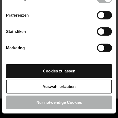
Datenschutz
|
Impressum
Präferenzen
Statistiken
Marketing
Cookies zulassen
Auswahl erlauben
Nur notwendige Cookies
COLOURLOCK ist jetzt Teil von KochChemie -
Jetzt
COLOURLOCK Produkte shoppen