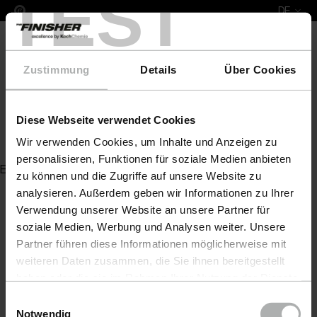
TEST
DE
Zustimmung
Details
Über Cookies
Diese Webseite verwendet Cookies
Oberteil für DPZ
Wir verwenden Cookies, um Inhalte und Anzeigen zu
personalisieren, Funktionen für soziale Medien anbieten
Es wurde kein Artikel zu Ihrer Anfrage gefunden
zu können und die Zugriffe auf unsere Website zu
analysieren. Außerdem geben wir Informationen zu Ihrer
Verwendung unserer Website an unsere Partner für
soziale Medien, Werbung und Analysen weiter. Unsere
Partner führen diese Informationen möglicherweise mit
weiteren Daten zusammen, die Sie ihnen bereitgestellt
haben oder die sie im Rahmen Ihrer Nutzung der Dienste
gesammelt haben. Weitere Details sowie die
Einwilligungsauswahl
Einstellungen zu den Cookies finden Sie unter
Notwendig