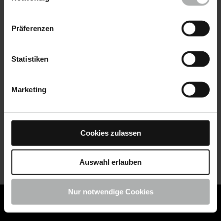
Datenschutz
|
Impressum
Präferenzen
Statistiken
Marketing
Cookies zulassen
Auswahl erlauben
Nur notwendige Cookies
COLOURLOCK ist jetzt Teil von KochChemie -
Jetzt
COLOURLOCK Produkte shoppen