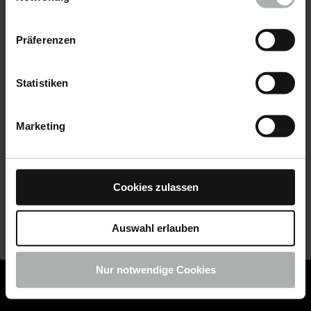
Datenschutz
|
Impressum
Präferenzen
Statistiken
Marketing
Cookies zulassen
Auswahl erlauben
Nur notwendige Cookies
COLOURLOCK ist jetzt Teil von KochChemie -
Jetzt
COLOURLOCK Produkte shoppen