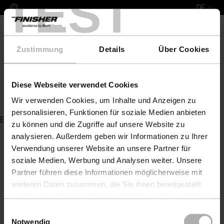
TEST
DE
Zustimmung
Details
Über Cookies
Diese Webseite verwendet Cookies
Pad weiß für Padhalter
Wir verwenden Cookies, um Inhalte und Anzeigen zu
personalisieren, Funktionen für soziale Medien anbieten
Es wurde kein Artikel zu Ihrer Anfrage gefunden
zu können und die Zugriffe auf unsere Website zu
analysieren. Außerdem geben wir Informationen zu Ihrer
Verwendung unserer Website an unsere Partner für
soziale Medien, Werbung und Analysen weiter. Unsere
Partner führen diese Informationen möglicherweise mit
weiteren Daten zusammen, die Sie ihnen bereitgestellt
haben oder die sie im Rahmen Ihrer Nutzung der Dienste
gesammelt haben. Weitere Details sowie die
Einwilligungsauswahl
Einstellungen zu den Cookies finden Sie unter
Notwendig