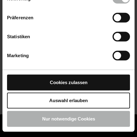
Datenschutz
|
Impressum
Präferenzen
Statistiken
Marketing
Cookies zulassen
Auswahl erlauben
Nur notwendige Cookies
COLOURLOCK ist jetzt Teil von KochChemie -
Jetzt
COLOURLOCK Produkte shoppen