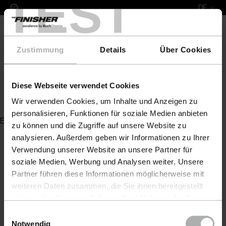
TEST
DE
Zustimmung
Details
Über Cookies
Diese Webseite verwendet Cookies
Promax Dosierer, 16 l/min,
Wir verwenden Cookies, um Inhalte und Anzeigen zu
personalisieren, Funktionen für soziale Medien anbieten
Es wurde kein Artikel zu Ihrer Anfrage gefunden
zu können und die Zugriffe auf unsere Website zu
analysieren. Außerdem geben wir Informationen zu Ihrer
Verwendung unserer Website an unsere Partner für
soziale Medien, Werbung und Analysen weiter. Unsere
Partner führen diese Informationen möglicherweise mit
weiteren Daten zusammen, die Sie ihnen bereitgestellt
haben oder die sie im Rahmen Ihrer Nutzung der Dienste
gesammelt haben. Weitere Details sowie die
Einwilligungsauswahl
Einstellungen zu den Cookies finden Sie unter
Notwendig