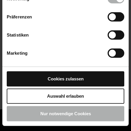
Datenschutz
|
Impressum
Präferenzen
Statistiken
Marketing
Cookies zulassen
Auswahl erlauben
Nur notwendige Cookies
COLOURLOCK ist jetzt Teil von KochChemie -
Jetzt
COLOURLOCK Produkte shoppen