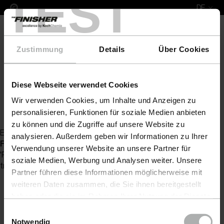
TEST
DE
Zustimmung
Details
Über Cookies
Diese Webseite verwendet Cookies
COLOURLOCK Lederpflege
Polster- & Lederreini
Wir verwenden Cookies, um Inhalte und Anzeigen zu
Zurück zur Artikelübersicht
personalisieren, Funktionen für soziale Medien anbieten
zu können und die Zugriffe auf unsere Website zu
Es wurde kein Artikel zu Ihrer Anfrage gefunden
analysieren. Außerdem geben wir Informationen zu Ihrer
Fatal error
: Uncaught Exception: Serialization of
Verwendung unserer Website an unsere Partner für
'ReflectionProperty' is not allowed in [no active file]:0 Stack
soziale Medien, Werbung und Analysen weiter. Unsere
trace: #0 {main} thrown in
[no active file]
on line
0
Partner führen diese Informationen möglicherweise mit
weiteren Daten zusammen, die Sie ihnen bereitgestellt
haben oder die sie im Rahmen Ihrer Nutzung der Dienste
gesammelt haben. Weitere Details sowie die
Einwilligungsauswahl
Einstellungen zu den Cookies finden Sie unter
Notwendig