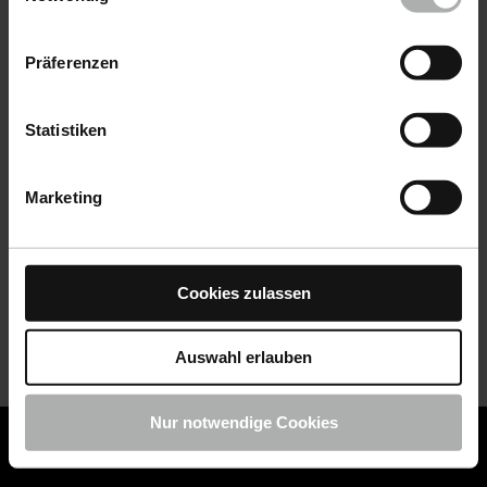
Datenschutz
|
Impressum
Präferenzen
Statistiken
Marketing
Cookies zulassen
Auswahl erlauben
Nur notwendige Cookies
COLOURLOCK ist jetzt Teil von KochChemie -
Jetzt
COLOURLOCK Produkte shoppen