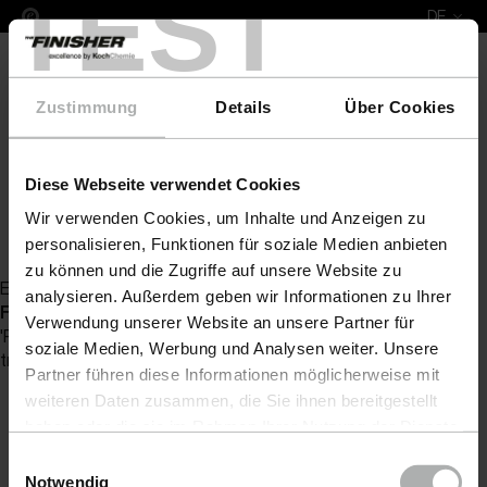
TEST
DE
Zustimmung
Details
Über Cookies
Diese Webseite verwendet Cookies
COLOURLOCK Lederpflege
Polster- & Lederreini
Wir verwenden Cookies, um Inhalte und Anzeigen zu
Zurück zur Artikelübersicht
personalisieren, Funktionen für soziale Medien anbieten
zu können und die Zugriffe auf unsere Website zu
Es wurde kein Artikel zu Ihrer Anfrage gefunden
analysieren. Außerdem geben wir Informationen zu Ihrer
Fatal error
: Uncaught Exception: Serialization of
Verwendung unserer Website an unsere Partner für
'ReflectionProperty' is not allowed in [no active file]:0 Stack
soziale Medien, Werbung und Analysen weiter. Unsere
trace: #0 {main} thrown in
[no active file]
on line
0
Partner führen diese Informationen möglicherweise mit
weiteren Daten zusammen, die Sie ihnen bereitgestellt
haben oder die sie im Rahmen Ihrer Nutzung der Dienste
gesammelt haben. Weitere Details sowie die
Einwilligungsauswahl
Einstellungen zu den Cookies finden Sie unter
Notwendig