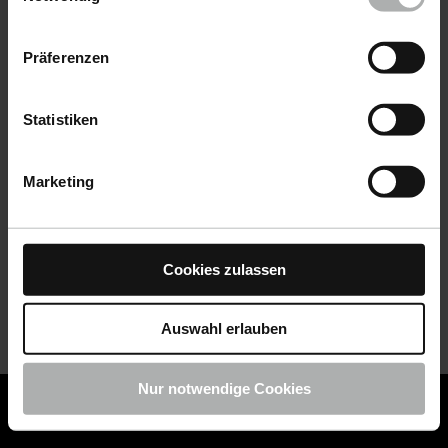
Datenschutz
|
Impressum
Präferenzen
Statistiken
Marketing
Cookies zulassen
Auswahl erlauben
Nur notwendige Cookies
COLOURLOCK ist jetzt Teil von KochChemie -
Jetzt
COLOURLOCK Produkte shoppen