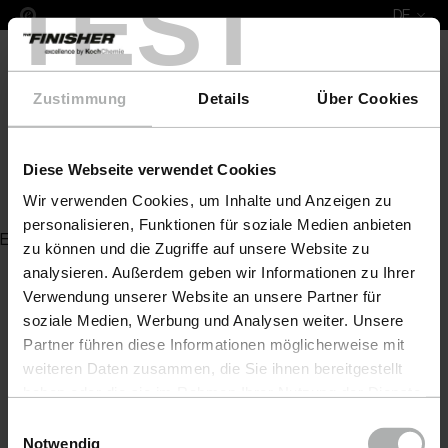
TEST
DE
Zustimmung
Details
Über Cookies
Diese Webseite verwendet Cookies
Trichter mit Edelstahleinsatz
Wir verwenden Cookies, um Inhalte und Anzeigen zu
personalisieren, Funktionen für soziale Medien anbieten
Es wurde kein Artikel zu Ihrer Anfrage gefunden
zu können und die Zugriffe auf unsere Website zu
analysieren. Außerdem geben wir Informationen zu Ihrer
Verwendung unserer Website an unsere Partner für
soziale Medien, Werbung und Analysen weiter. Unsere
Partner führen diese Informationen möglicherweise mit
weiteren Daten zusammen, die Sie ihnen bereitgestellt
haben oder die sie im Rahmen Ihrer Nutzung der Dienste
gesammelt haben. Weitere Details sowie die
Einwilligungsauswahl
Einstellungen zu den Cookies finden Sie unter
Notwendig