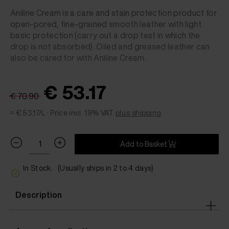
Aniline Cream is a care and stain protection product for
open-pored, fine-grained smooth leather with light
basic protection (carry out a drop test in which the
drop is not absorbed). Oiled and greased leather can
also be cared for with Aniline Cream.
€ 53.17
€ 70.90
= € 53.17/L ·
Price incl. 19% VAT
plus shipping
Add to Basket
In Stock.
(Usually ships in 2 to 4 days)
Description