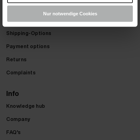
Service
Nur notwendige Cookies
Right of withdrawal
Shipping-Options
Payment options
Returns
Complaints
Info
Knowledge hub
Company
FAQ's