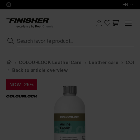
EN
COLOURLOCK LeatherCare
Leather care
COLOU
Back to article overview
NOW -25%
NOW -25%