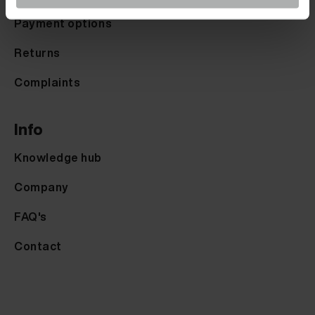
Payment options
Returns
Complaints
Info
Knowledge hub
Company
FAQ's
Contact