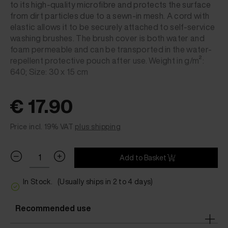
to its high-quality microfibre and protects the surface
from dirt particles due to a sewn-in mesh. A cord with
elastic allows it to be securely attached to self-service
washing brushes. The brush cover is both water and
foam permeable and can be transported in the water-
repellent protective pouch after use. Weight in g/m²:
640; Size: 30 x 15 cm
€ 17.90
Price incl. 19% VAT
plus shipping
Add to Basket
In Stock.
(Usually ships in 2 to 4 days)
Recommended use