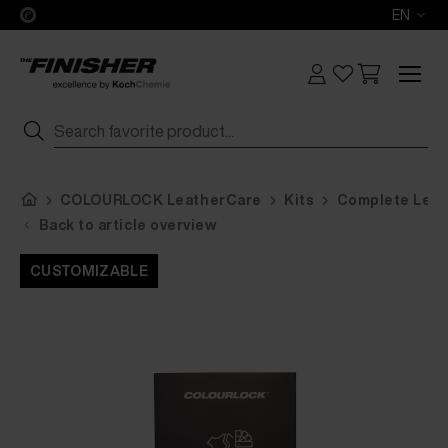
EN
COLOURLOCK LeatherCare
Kits
Complete Leat
Back to article overview
CUSTOMIZABLE
CUSTOMIZABLE