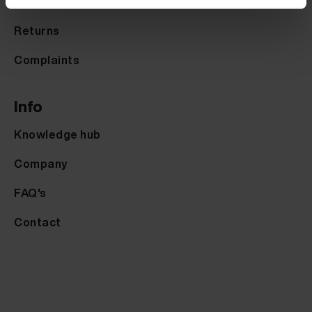
Payment options
Returns
Complaints
Info
Knowledge hub
Company
FAQ's
Contact