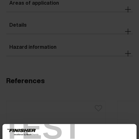
Areas of application
Details
Hazard information
References
TEST