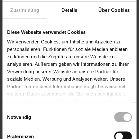
Zustimmung
Details
Über Cookies
Diese Webseite verwendet Cookies
Wir verwenden Cookies, um Inhalte und Anzeigen zu
personalisieren, Funktionen für soziale Medien anbieten
zu können und die Zugriffe auf unsere Website zu
analysieren. Außerdem geben wir Informationen zu Ihrer
Verwendung unserer Website an unsere Partner für
soziale Medien, Werbung und Analysen weiter. Unsere
KochChemie · Item No. 9998280
KochChe
Partner führen diese Informationen möglicherweise mit
Interior Brush medium
Pro A
weiteren Daten zusammen, die Sie ihnen bereitgestellt
5
haben oder die sie im Rahmen Ihrer Nutzung der Dienste
gesammelt haben. Weitere Details sowie die
Einwilligungsauswahl
Einstellungen zu den Cookies finden Sie unter
Notwendig
€ 10.90
€ 28
Datenschutz
|
Impressum
incl. VAT
incl. VA
Präferenzen