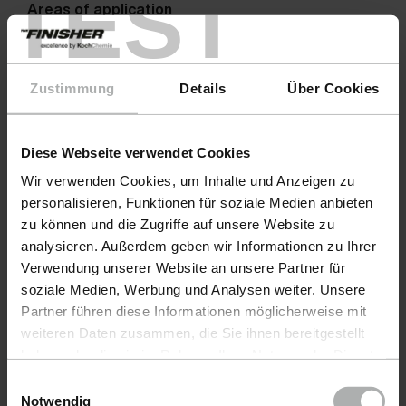
TEST
Areas of application
Warnings
Zustimmung
Details
Über Cookies
Diese Webseite verwendet Cookies
Wir verwenden Cookies, um Inhalte und Anzeigen zu
personalisieren, Funktionen für soziale Medien anbieten
zu können und die Zugriffe auf unsere Website zu
analysieren. Außerdem geben wir Informationen zu Ihrer
Verwendung unserer Website an unsere Partner für
soziale Medien, Werbung und Analysen weiter. Unsere
Partner führen diese Informationen möglicherweise mit
weiteren Daten zusammen, die Sie ihnen bereitgestellt
Products
haben oder die sie im Rahmen Ihrer Nutzung der Dienste
gesammelt haben. Weitere Details sowie die
Einwilligungsauswahl
CarCare
Einstellungen zu den Cookies finden Sie unter
Notwendig