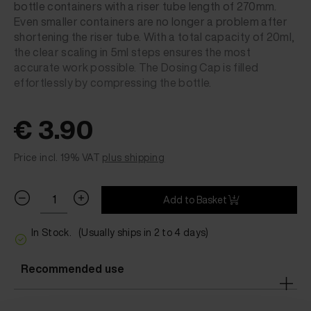
bottle containers with a riser tube length of 270mm.
Even smaller containers are no longer a problem after
shortening the riser tube. With a total capacity of 20ml,
the clear scaling in 5ml steps ensures the most
accurate work possible. The Dosing Cap is filled
effortlessly by compressing the bottle.
€ 3.90
Price incl. 19% VAT
plus shipping
Add to Basket
In Stock.
(Usually ships in 2 to 4 days)
Recommended use