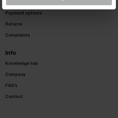
Shipping-Options
Payment options
Returns
Complaints
Info
Knowledge hub
Company
FAQ's
Contact