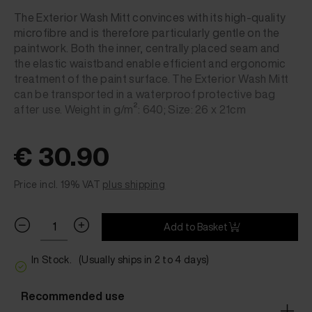
The Exterior Wash Mitt convinces with its high-quality
microfibre and is therefore particularly gentle on the
paintwork. Both the inner, centrally placed seam and
the elastic waistband enable efficient and ergonomic
treatment of the paint surface. The Exterior Wash Mitt
can be transported in a waterproof protective bag
after use. Weight in g/m²: 640; Size: 26 x 21cm
€ 30.90
Price incl. 19% VAT
plus shipping
Add to Basket
In Stock.
(Usually ships in 2 to 4 days)
Recommended use