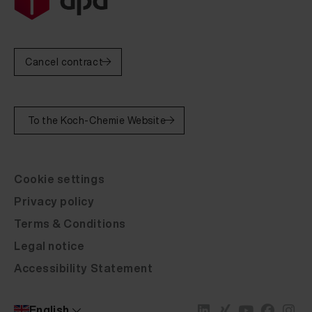
Fluid Leather Aston Martin smoke grey 20 ml
Fluid Leather Aston Martin moonshadow 20 ml
Cancel contract
Fluid Leather Aston Martin magnolia 20 ml
Fluid Leather Aston Martin olive green 20 ml
To the Koch-Chemie Website
Fluid Leather Aston Martin forest green 20 ml
Fluid Leather Aston Martin fern green 20 ml
Cookie settings
Fluid Leather Aston Martin st. james red 20 ml
Privacy policy
Fluid Leather Aston Martin iron ore red 20 ml
Terms & Conditions
Fluid Leather Aston Martin parliament green 20 ml
Legal notice
Accessibility Statement
Fluid Leather Aston Martin shark blue 20 ml
Fluid Leather Aston Martin light grey 20 ml
English