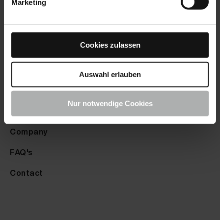
Marketing
Payment options
Fluid Leather Aston Martin bitter chocolate 20 ml
Fluid Leather Aston Martin dark mocha 20 ml
Returns
Cookies zulassen
Fluid Leather Aston Martin ivory 20 ml
Complaints
Fluid Leather Aston Martin red fox 20 ml
Auswahl erlauben
Info
Fluid Leather Aston Martin quail grey 20 ml
Nur notwendige Cookies
Knowledge hub
Fluid Leather Aston Martin soft white 20 ml
Company
Fluid Leather Aston Martin parchment 20 ml
FAQ's
Fluid Leather Aston Martin mushroom 20 ml
Fluid Leather Aston Martin bison brown 20 ml
Contact
Fluid Leather Aston Martin dark chestnut 20 ml
Fluid Leather Aston Martin old oak 20 ml