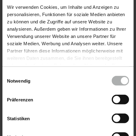
Wir verwenden Cookies, um Inhalte und Anzeigen zu
Fluid Leather Audi magnolia / magnoliaweiß 1620 20
Products
personalisieren, Funktionen für soziale Medien anbieten
Fluid Leather Audi maritim 20 ml
zu können und die Zugriffe auf unsere Website zu
CarCare
analysieren. Außerdem geben wir Informationen zu Ihrer
Fluid Leather Audi maron 20 ml
Verwendung unserer Website an unsere Partner für
BoatCare
soziale Medien, Werbung und Analysen weiter. Unsere
Fluid Leather Audi melange 20 ml
COLOURLOCK LeatherCare
Partner führen diese Informationen möglicherweise mit
Fluid Leather Audi messingbeige 20 ml
weiteren Daten zusammen, die Sie ihnen bereitgestellt
Accessories
haben oder die sie im Rahmen Ihrer Nutzung der Dienste
Fluid Leather Audi mineralgrau 20 ml
gesammelt haben. Weitere Details sowie die
Einwilligungsauswahl
Send in colour samples
Fluid Leather Audi mondsilber 20 ml
Einstellungen zu den Cookies finden Sie unter
Notwendig
Datenschutz
|
Impressum
Request colour chart
Fluid Leather Audi moorbraun 20 ml
Präferenzen
Fluid Leather Audi moutonrot 20 ml
Service
Fluid Leather Audi muschel 20 ml
Statistiken
Right of withdrawal
Fluid Leather Audi mustangbraun 20 ml
Shipping-Options