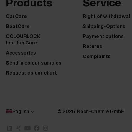
Products
Service
CarCare
Right of withdrawal
BoatCare
Shipping-Options
COLOURLOCK
Payment options
LeatherCare
Returns
Accessories
Complaints
Send in colour samples
Request colour chart
English
© 2026 Koch-Chemie GmbH