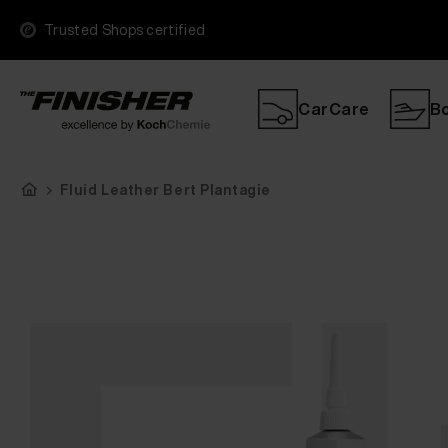
Trusted Shops certified
CarCare
B
Fluid Leather Bert Plantagie