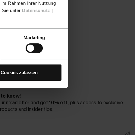
ie im Rahmen Ihrer Nutzung
n Sie unter
Datenschutz
|
Marketing
Cookies zulassen
t to know!
our newsletter and get
10% off
, plus access to exclusive
roducts and insider tips.