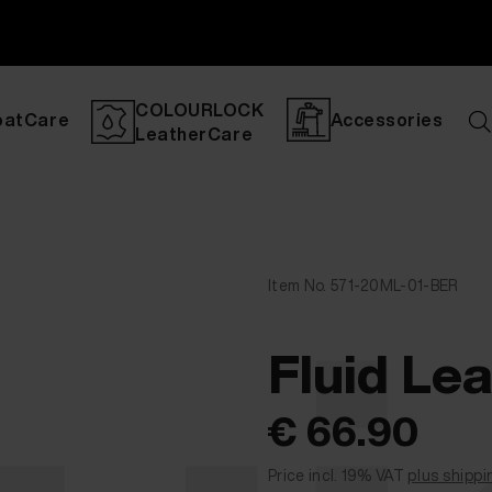
COLOURLOCK
oatCare
Accessories
LeatherCare
Item No. 571-20ML-01-BER
Fluid Lea
€ 66.90
Price incl. 19% VAT
plus shippi