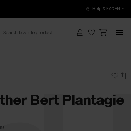
Help & FAQ
EN
ther Bert Plantagie
ng