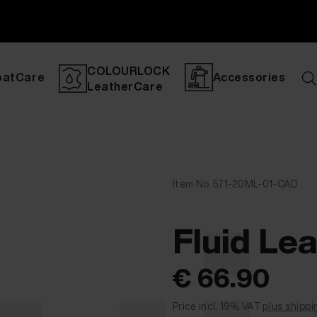
COLOURLOCK
oatCare
Accessories
LeatherCare
Item No. 571-20ML-01-CAD
Fluid Lea
€ 66.90
Price incl. 19% VAT
plus shippi