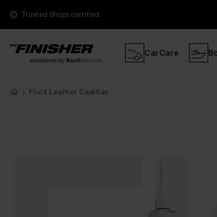
Trusted Shops certified
CarCare
B
Fluid Leather Cadillac