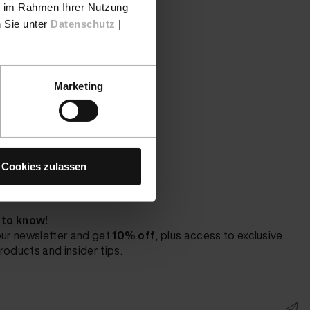
ie im Rahmen Ihrer Nutzung
n Sie unter
Datenschutz
|
Marketing
Cookies zulassen
t to know!
our newsletter and get
10% off
, plus access to exclusive
roducts and insider tips.