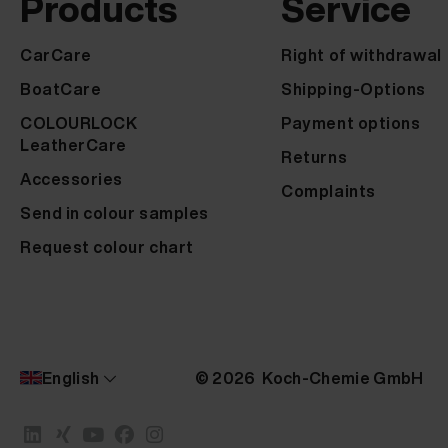
Products
Service
CarCare
Right of withdrawal
BoatCare
Shipping-Options
COLOURLOCK
Payment options
LeatherCare
Returns
Accessories
Complaints
Send in colour samples
Request colour chart
English
© 2026 Koch-Chemie GmbH