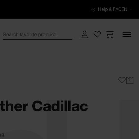
Help & FAQ
EN
ther Cadillac
ng