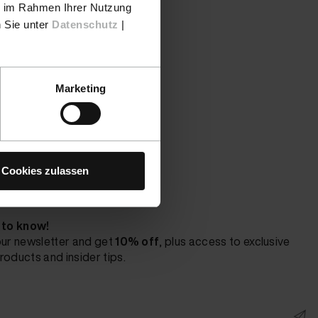
ie im Rahmen Ihrer Nutzung
n Sie unter
Datenschutz
|
Marketing
Cookies zulassen
t to know!
our newsletter and get
10% off
, plus access to exclusive
roducts and insider tips.