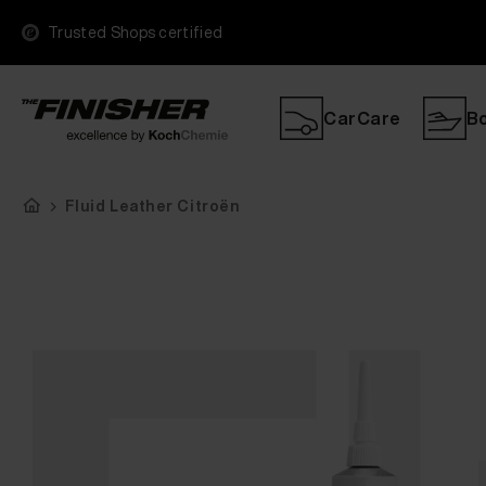
Trusted Shops certified
CarCare
B
Fluid Leather Citroën