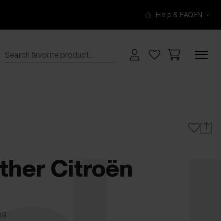
Help & FAQ
EN
ther Citroën
ng