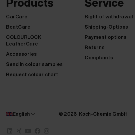
Products
Service
CarCare
Right of withdrawal
BoatCare
Shipping-Options
COLOURLOCK
Payment options
LeatherCare
Returns
Accessories
Complaints
Send in colour samples
Request colour chart
English
© 2026 Koch-Chemie GmbH