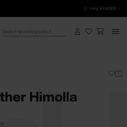
Help & FAQ
EN
ther Himolla
ng