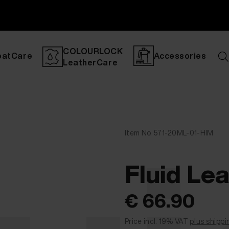
COLOURLOCK
oatCare
Accessories
LeatherCare
Item No. 571-20ML-01-HIM
Fluid Lea
€ 66.90
Price incl. 19% VAT
plus shippi