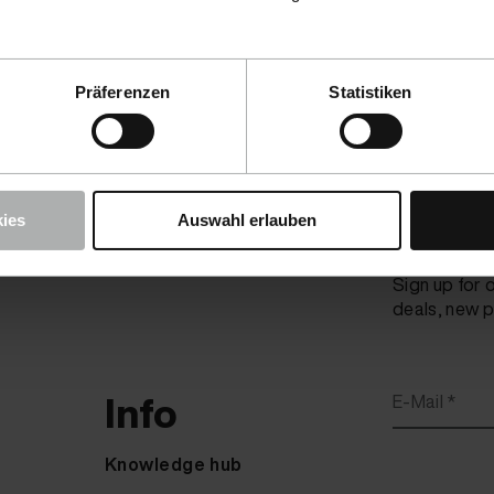
Präferenzen
Statistiken
ies
Auswahl erlauben
Be the firs
Sign up for 
deals, new p
Info
E-Mail *
Knowledge hub