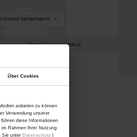
id
Please enter a search term (colour name/manufacturer) or select a colour
Currently not available
Über Cookies
 Medien anbieten zu können
hrer Verwendung unserer
 führen diese Informationen
ie im Rahmen Ihrer Nutzung
n Sie unter
Datenschutz
|