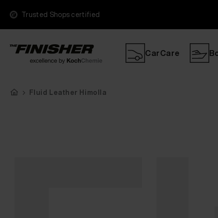
Trusted Shops certified
CarCare
B
Fluid Leather Himolla