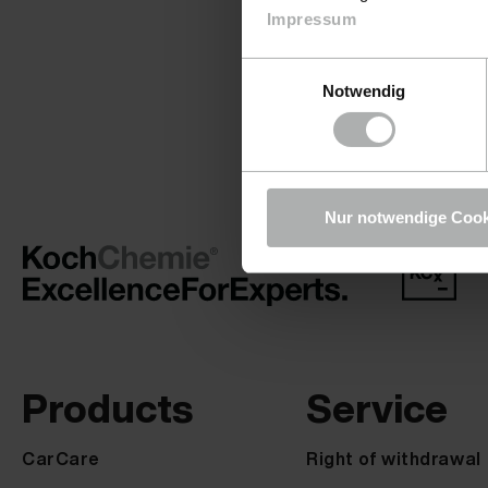
Impressum
Einwilligungsauswahl
Notwendig
Nur notwendige Cook
Products
Service
CarCare
Right of withdrawal