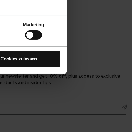
Marketing
Cookies zulassen
t to know!
our newsletter and get
10% off
, plus access to exclusive
roducts and insider tips.