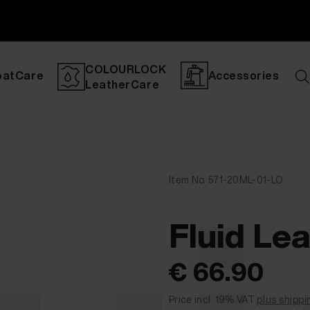
COLOURLOCK
oatCare
Accessories
LeatherCare
Item No. 571-20ML-01-LO
Fluid Le
€ 66.90
Price incl. 19% VAT
plus shippi