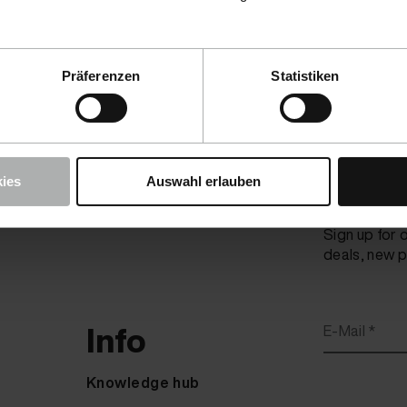
Präferenzen
Statistiken
ies
Auswahl erlauben
Be the firs
Sign up for 
deals, new p
Info
E-Mail *
Knowledge hub