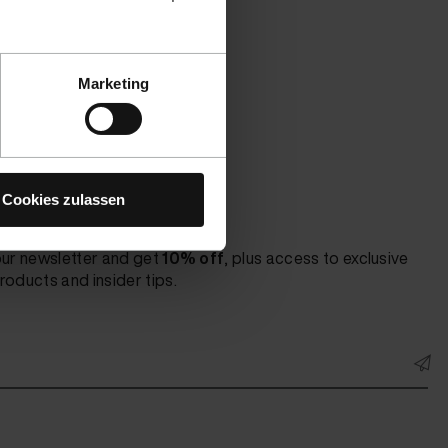
Marketing
Cookies zulassen
t to know!
our newsletter and get
10% off
, plus access to exclusive
roducts and insider tips.