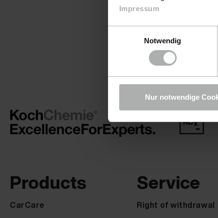
Impressum
Einwilligungsauswahl
Notwendig
Nur notwendige Cook
Products
Service
CarCare
Right of withdrawal