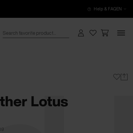
Help & FAQ
EN
ather Lotus
ng