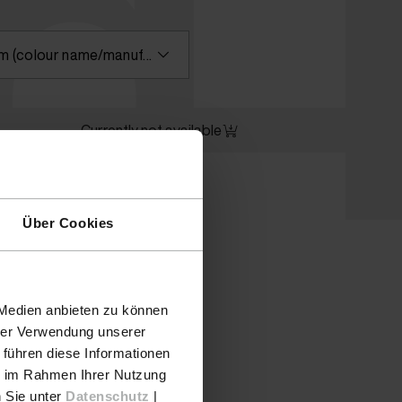
id
Please enter a search term (colour name/manufacturer) or select a colour
Currently not available
Über Cookies
 Medien anbieten zu können
hrer Verwendung unserer
 führen diese Informationen
ie im Rahmen Ihrer Nutzung
n Sie unter
Datenschutz
|