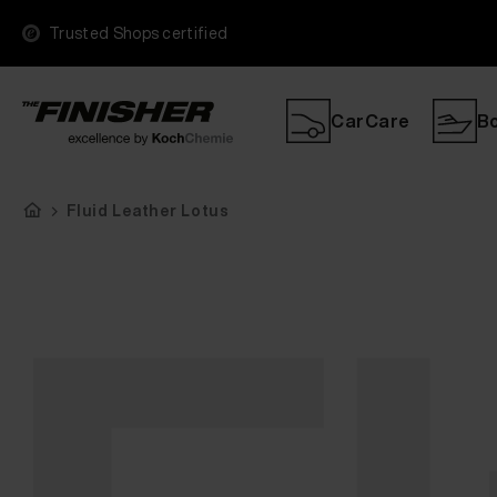
Trusted Shops certified
CarCare
B
Fluid Leather Lotus