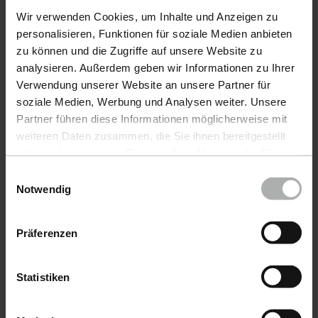
Wir verwenden Cookies, um Inhalte und Anzeigen zu
Products
personalisieren, Funktionen für soziale Medien anbieten
zu können und die Zugriffe auf unsere Website zu
CarCare
analysieren. Außerdem geben wir Informationen zu Ihrer
Verwendung unserer Website an unsere Partner für
BoatCare
soziale Medien, Werbung und Analysen weiter. Unsere
COLOURLOCK LeatherCare
Partner führen diese Informationen möglicherweise mit
weiteren Daten zusammen, die Sie ihnen bereitgestellt
Accessories
haben oder die sie im Rahmen Ihrer Nutzung der Dienste
gesammelt haben. Weitere Details sowie die
Einwilligungsauswahl
Send in colour samples
Einstellungen zu den Cookies finden Sie unter
Notwendig
Datenschutz
|
Impressum
Request colour chart
Präferenzen
Service
Statistiken
Right of withdrawal
Shipping-Options