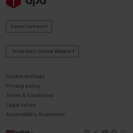
Fluid Leather Venjakob Leder brombeere LP 20 ml
Fluid Leather Venjakob Leder cognac LV 20 ml
Cancel contract
Fluid Leather Venjakob Leder fango LH 20 ml
Fluid Leather Venjakob Leder granit LC 20 ml
To the Koch-Chemie Website
Fluid Leather Venjakob Leder grau LU 20 ml
Fluid Leather Venjakob Leder limette LF 20 ml
Cookie settings
Fluid Leather Venjakob Leder mocca LM 20 ml
Privacy policy
Fluid Leather Venjakob Leder rot LS 20 ml
Terms & Conditions
Fluid Leather Venjakob Leder sahneweiß 20 ml
Legal notice
Accessibility Statement
Fluid Leather Venjakob Leder sand LG 20 ml
Fluid Leather Venjakob Leder schieferblau LQ 20 ml
English