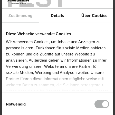
Zustimmung
Details
Über Cookies
Diese Webseite verwendet Cookies
Wir verwenden Cookies, um Inhalte und Anzeigen zu
personalisieren, Funktionen für soziale Medien anbieten
zu können und die Zugriffe auf unsere Website zu
analysieren. Außerdem geben wir Informationen zu Ihrer
Verwendung unserer Website an unsere Partner für
soziale Medien, Werbung und Analysen weiter. Unsere
Partner führen diese Informationen möglicherweise mit
weiteren Daten zusammen, die Sie ihnen bereitgestellt
COLOURLOCK · Item No. 674100
COLOURL
haben oder die sie im Rahmen Ihrer Nutzung der Dienste
Cozy Cotton 100ml
Bloss
gesammelt haben. Weitere Details sowie die
Einwilligungsauswahl
Einstellungen zu den Cookies finden Sie unter
Notwendig
Datenschutz
|
Impressum
€ 9.90
€ 9.