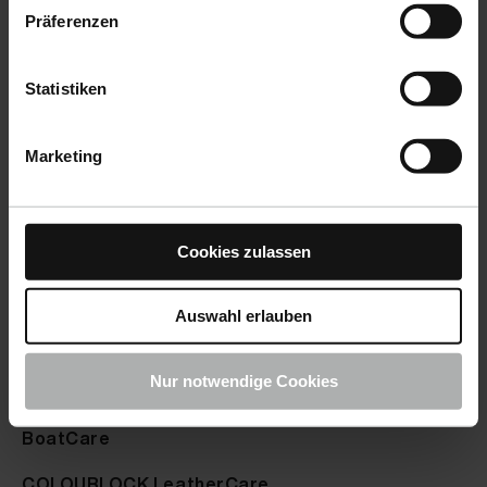
Präferenzen
incl. VAT
incl. VA
Statistiken
Marketing
Cookies zulassen
Auswahl erlauben
Products
Nur notwendige Cookies
CarCare
BoatCare
COLOURLOCK LeatherCare