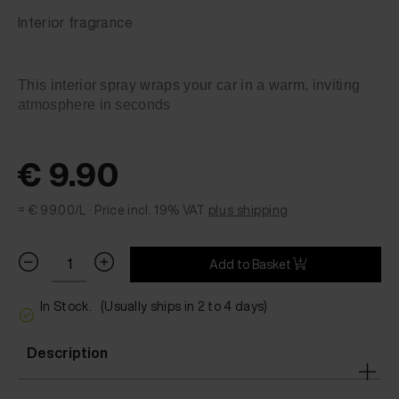
Interior fragrance
This interior spray wraps your car in a warm, inviting
atmosphere in seconds
€ 9.90
= € 99.00/L ·
Price incl. 19% VAT
plus shipping
Add to Basket
In Stock.
(Usually ships in 2 to 4 days)
Description