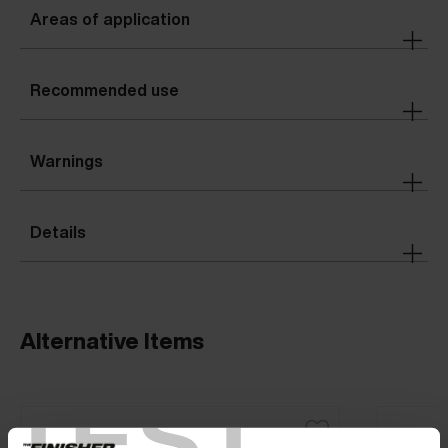
Areas of application
Recommended use
Warnings
Details
Alternative Items
TEST