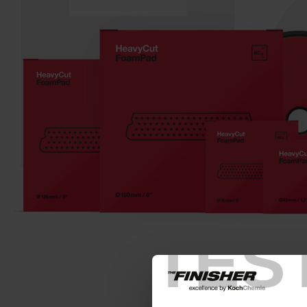
H
TES