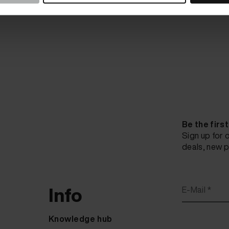
Be the firs
Sign up for 
deals, new p
Info
E-Mail *
Knowledge hub