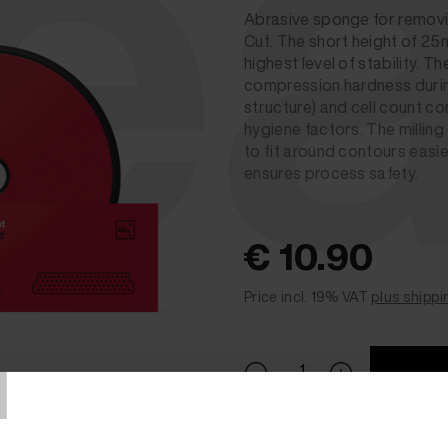
ea
Abrasive sponge for removi
Cut. The short height of 25
highest level of stability. 
compression hardness during
structure) and cell count co
hygiene factors. The milling
to fit around contours easie
ensures process safety.
€ 10.90
Price incl. 19% VAT
plus shippi
T
In Stock.
(Usually ships in