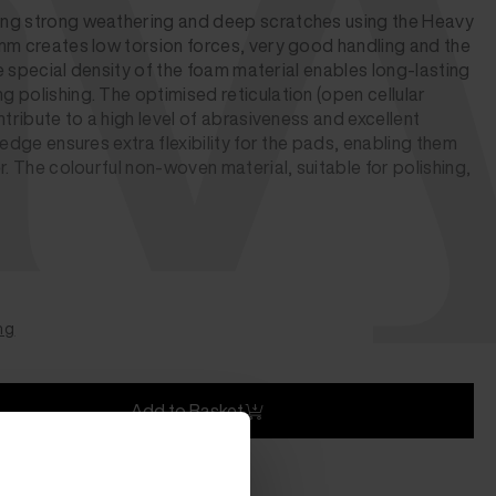
v
ng strong weathering and deep scratches using the Heavy
mm creates low torsion forces, very good handling and the
The special density of the foam material enables long-lasting
 polishing. The optimised reticulation (open cellular
ntribute to a high level of abrasiveness and excellent
 edge ensures extra flexibility for the pads, enabling them
r. The colourful non-woven material, suitable for polishing,
ng
Add to Basket
 2 to 4 days)