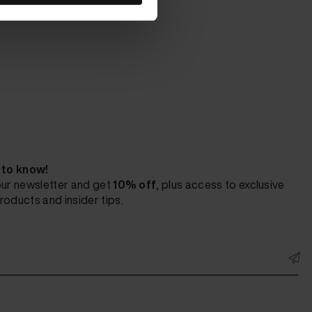
t to know!
our newsletter and get
10% off
, plus access to exclusive
roducts and insider tips.