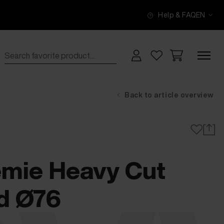
Help & FAQ
EN
Back to article overview
mie Heavy Cut
d Ø76