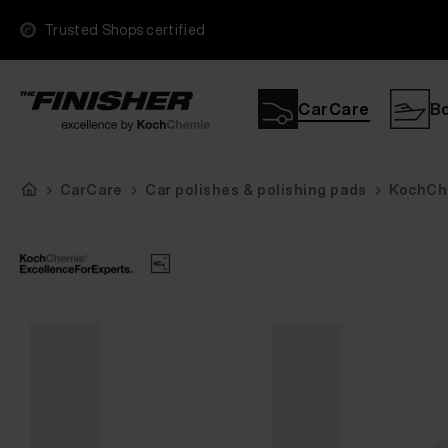
Trusted Shops certified
CarCare
B
CarCare
Car polishes & polishing pads
KochCh