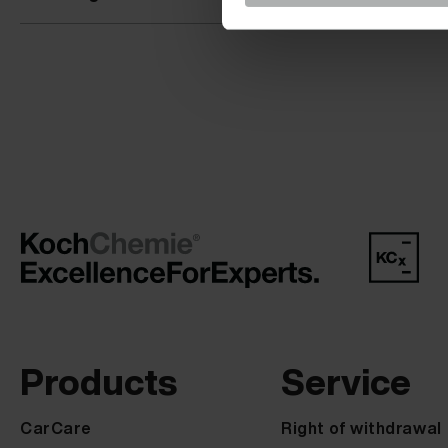
Products
Service
CarCare
Right of withdrawal