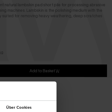
vy
nt natural lambskin pad short pile for processing abrasive
shing machines. Lambskin is the polishing medium with the
ly suited for removing heavy weathering, deep scratches
ng
Add to Basket
 2 to 4 days)
Über Cookies