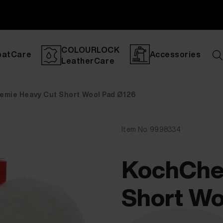
COLOURLOCK
oatCare
Accessories
LeatherCare
mie Heavy Cut Short Wool Pad Ø126
Item No. 9998334
KochChe
Short Wo