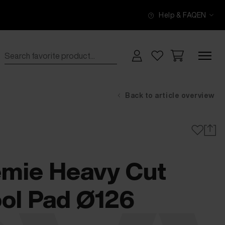
Help & FAQ
EN
Back to article overview
mie Heavy Cut
ol Pad Ø126