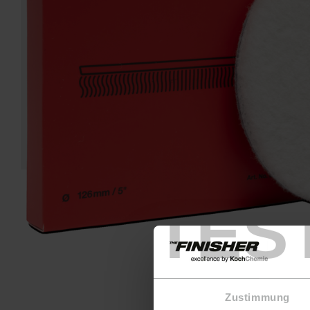
H
TES
Zustimmung