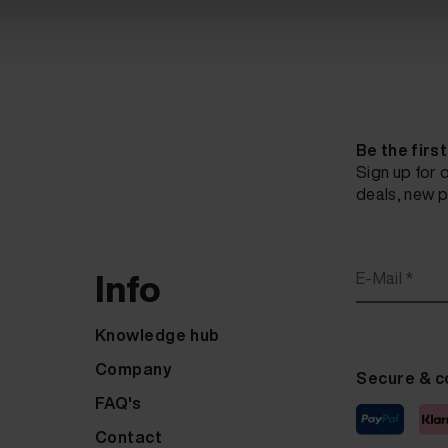
Be the firs
Sign up for 
deals, new p
Info
E-Mail *
Knowledge hub
Company
Secure & c
FAQ's
Contact