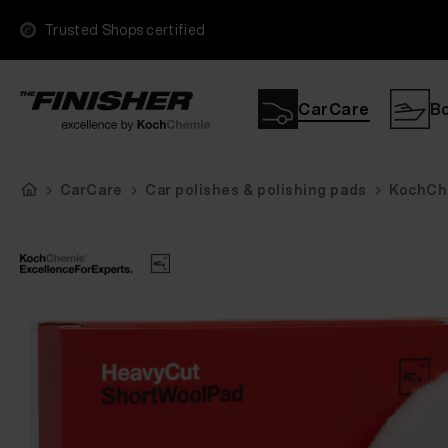
Trusted Shops certified
CarCare
B
CarCare
Car polishes & polishing pads
KochChe