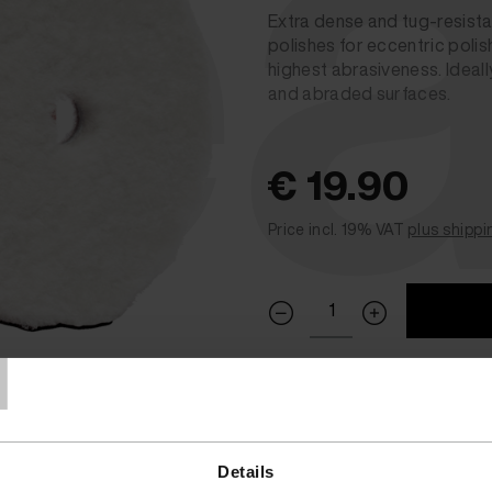
ea
Extra dense and tug-resista
polishes for eccentric poli
highest abrasiveness. Ideal
and abraded surfaces.
€ 19.90
Price incl. 19% VAT
plus shippi
T
In Stock.
(Usually ships in
Details