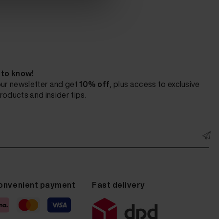
t to know!
our newsletter and get
10% off
, plus access to exclusive
roducts and insider tips.
onvenient payment
Fast delivery