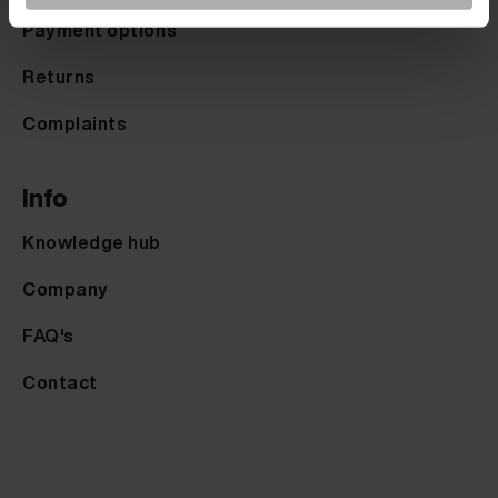
Payment options
Returns
Complaints
Info
Knowledge hub
Company
FAQ's
Contact