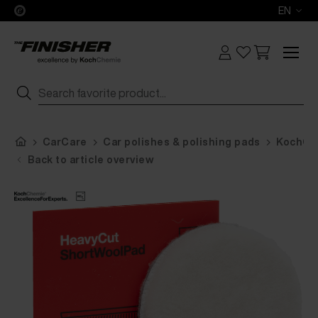
EN
CarCare
Car polishes & polishing pads
KochChe
Back to article overview