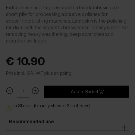
Extra dense and tug-resistant natural lambskin pad
short pile for processing abrasive polishes for
eccentric polishing machines. Lambskin is the polishing
medium with the highest abrasiveness. Ideally suited for
removing heavy weathering, deep scratches and
abraded surfaces.
€ 10.90
Price incl. 19% VAT
plus shipping
Add to Basket
In Stock.
(Usually ships in 2 to 4 days)
Recommended use