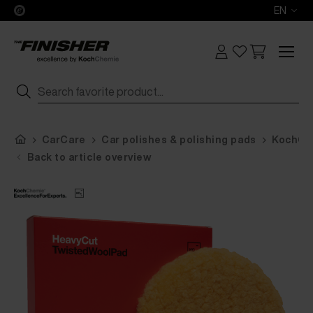
EN
CarCare
Car polishes & polishing pads
KochChe
Back to article overview