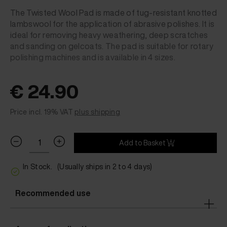
The Twisted Wool Pad is made of tug-resistant knotted
lambswool for the application of abrasive polishes. It is
ideal for removing heavy weathering, deep scratches
and sanding on gelcoats. The pad is suitable for rotary
polishing machines and is available in 4 sizes.
€ 24.90
Price incl. 19% VAT
plus shipping
Add to Basket
In Stock.
(Usually ships in 2 to 4 days)
Recommended use