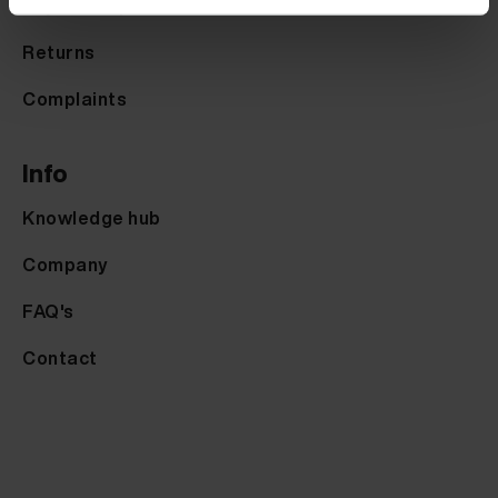
Payment options
Returns
Complaints
Info
Knowledge hub
Company
FAQ's
Contact