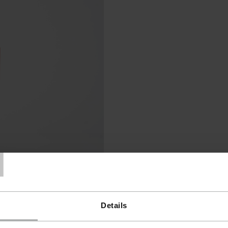
T
Details