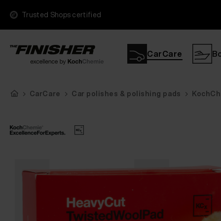
Trusted Shops certified
CarCare
B
CarCare
Car polishes & polishing pads
KochChe