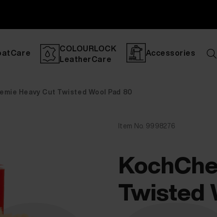
COLOURLOCK
oatCare
Accessories
LeatherCare
mie Heavy Cut Twisted Wool Pad 80
Item No. 9998276
KochChe
Twisted 