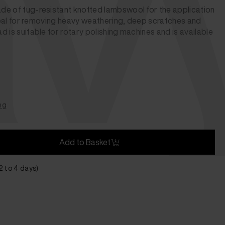
vy
de of tug-resistant knotted lambswool for the application
ideal for removing heavy weathering, deep scratches and
 is suitable for rotary polishing machines and is available
ng
Add to Basket
 2 to 4 days)