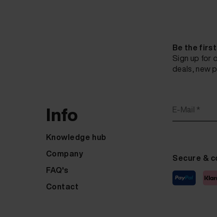
Be the firs
Sign up for 
deals, new p
Info
E-Mail *
Knowledge hub
Company
Secure & c
FAQ's
Contact