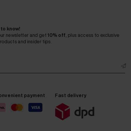
t to know!
our newsletter and get
10% off
, plus access to exclusive
roducts and insider tips.
onvenient payment
Fast delivery