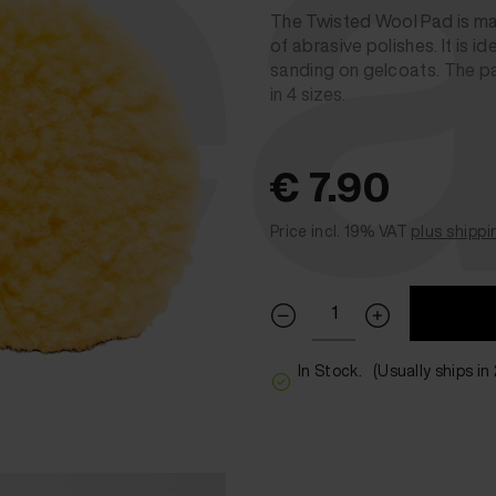
ea
The Twisted Wool Pad is ma
of abrasive polishes. It is 
sanding on gelcoats. The pad
in 4 sizes.
€ 7.90
Price incl. 19% VAT
plus shippi
In Stock.
(Usually ships in