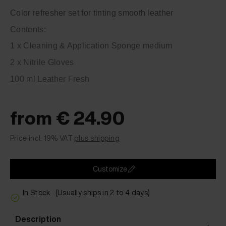
Color refresher set for tinting smooth leather
Contents:
1 x Cleaning & Application Sponge medium
2 x Nitrile Gloves
100 ml Leather Fresh
from € 24.90
Price incl. 19% VAT
plus shipping
Customize
In Stock
(Usually ships in 2 to 4 days)
Description