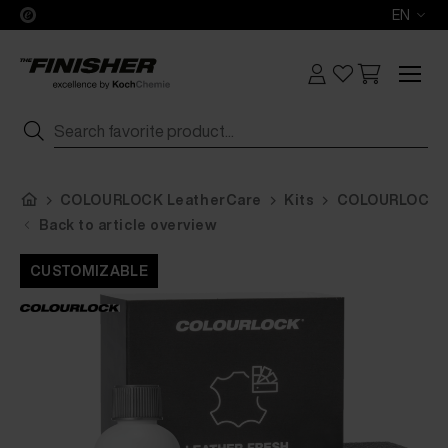
EN
COLOURLOCK LeatherCare
Kits
COLOURLOCK L
Back to article overview
CUSTOMIZABLE
CUSTOMIZABLE