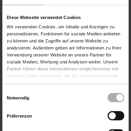
incl. VAT
incl. VA
Diese Webseite verwendet Cookies
Wir verwenden Cookies, um Inhalte und Anzeigen zu
personalisieren, Funktionen für soziale Medien anbieten
zu können und die Zugriffe auf unsere Website zu
analysieren. Außerdem geben wir Informationen zu Ihrer
Alternative Items
Verwendung unserer Website an unsere Partner für
soziale Medien, Werbung und Analysen weiter. Unsere
Partner führen diese Informationen möglicherweise mit
weiteren Daten zusammen, die Sie ihnen bereitgestellt
CUSTOMIZABLE
CUSTOM
haben oder die sie im Rahmen Ihrer Nutzung der Dienste
gesammelt haben. Weitere Details sowie die
Einwilligungsauswahl
Einstellungen zu den Cookies finden Sie unter
Notwendig
Datenschutz
|
Impressum
Präferenzen