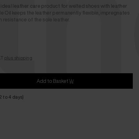
th
 ideal leather care product for welted shoes with leather
e Oil keeps the leather permanently flexible, impregnates
n resistance of the sole leather.
AT
plus shipping
Add to Basket
 2 to 4 days)