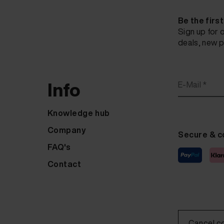
Be the firs
Sign up for 
deals, new p
Info
E-Mail *
Knowledge hub
Company
Secure & c
FAQ's
Contact
Cancel c