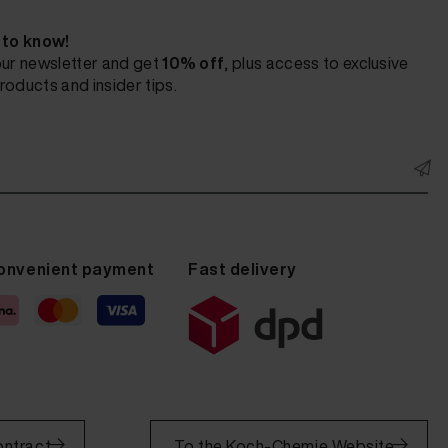
t to know!
our newsletter and get
10% off
, plus access to exclusive
roducts and insider tips.
onvenient payment
Fast delivery
ontract
To the Koch-Chemie Website