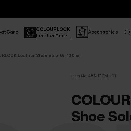
COLOURLOCK
oatCare
Accessories
LeatherCare
RLOCK Leather Shoe Sole Oil 100 ml
Item No. 486-100ML-01
COLOURL
Shoe Sol