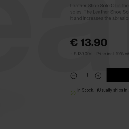
ea
Leather Shoe Sole Oil is the
soles. The Leather Shoe Sol
it and increases the abrasio
€ 13.90
= € 139.00/L ·
Price incl. 19% V
In Stock.
(Usually ships in