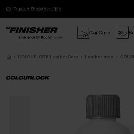
Trusted Shops certified
CarCare
B
COLOURLOCK LeatherCare
Leather care
COLOU